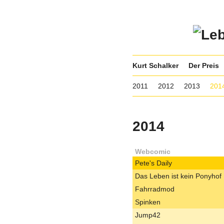
Kurt Schalker
Der Preis
2011
2012
2013
201
2014
Webcomic
Pete's Daily
Das Leben ist kein Ponyhof
Fahrradmod
Spinken
Jump42