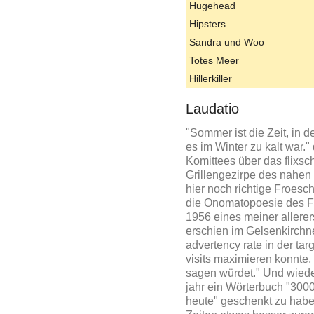
Hugehead
Hipsters
Sandra und Woo
Totes Meer
Hillerkiller
Laudatio
"Sommer ist die Zeit, in d
es im Winter zu kalt war.
Komittees über das flixsch
Grillengezirpe des nahen
hier noch richtige Froesch
die Onomatopoesie des 
1956 eines meiner allere
erschien im Gelsenkirchn
advertency rate in der ta
visits maximieren konnte
sagen würdet." Und wieder
jahr ein Wörterbuch "3000
heute" geschenkt zu habe