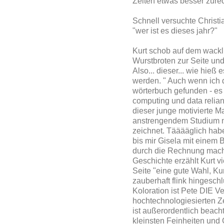
Zeiten etwas besser zurech
Schnell versuchte Christ
"wer ist es dieses jahr?"
Kurt schob auf dem wackli
Wurstbroten zur Seite und
Also... dieser... wie hieß e
werden. " Auch wenn ich d
wörterbuch gefunden - es
computing und data relian
dieser junge motivierte 
anstrengendem Studium n
zeichnet. Tääääglich habe
bis mir Gisela mit einem 
durch die Rechnung macht
Geschichte erzählt Kurt v
Seite "eine gute Wahl, Kur
zauberhaft flink hingeschl
Koloration ist Pete DIE V
hochtechnologiesierten Zei
ist außerordentlich beach
kleinsten Feinheiten und